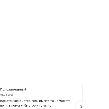
Положительный
Положит
05.08.2026
04.08.2026
все отлично и четко,если вы что то не можете
Все отлич
понять помогут быстро и понятно