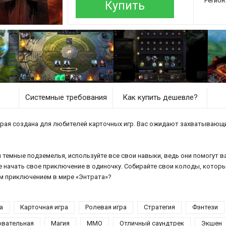
Регион
Купить
Системные требования
Как купить дешевле?
торая создана для любителей карточных игр. Вас ожидают захватывающ
 темные подземелья, используйте все свои навыки, ведь они помогут в
е начать свое приключение в одиночку. Собирайте свои колоды, которые
ым приключением в мире «Энтрата»?
а
Карточная игра
Ролевая игра
Стратегия
Фэнтези
овательная
Магия
ММО
Отличный саундтрек
Экшен