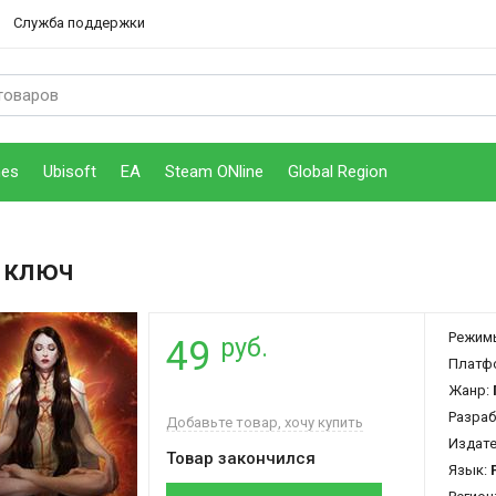
Служба поддержки
mes
Ubisoft
EA
Steam ONline
Global Region
 ключ
Режим
руб.
49
Платф
Жанр:
Разраб
Добавьте товар, хочу купить
Издат
Товар закончился
Язык: