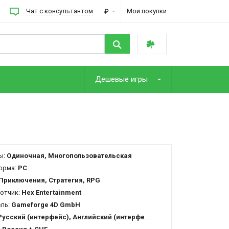
Чат с консультантом
Мои покупки
₽
Дешевые игры
ы:
Одиночная, Многопользовательская
орма:
PC
Приключения, Стратегия, RPG
отчик:
Hex Entertainment
ель:
Gameforge 4D GmbH
Русский (интерфейс), Английский (интерфейс)