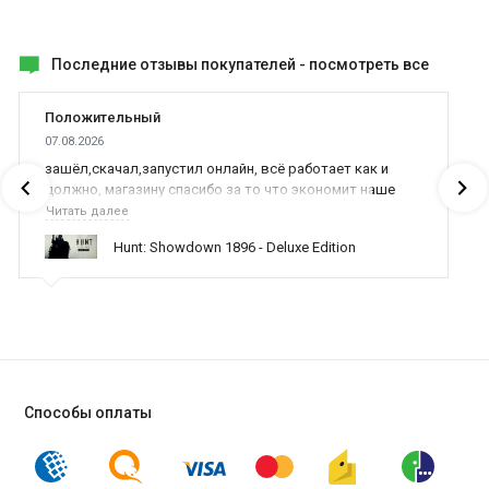
Последние отзывы покупателей -
посмотреть все
Положительный
07.08.2026
зашёл,скачал,запустил онлайн, всё работает как и
должно, магазину спасибо за то что экономит наше
время,нервы и деньги, ребята вы красава оказываете
Читать далее
поддержку населению и походу из всех только вы и
Hunt: Showdown 1896 - Deluxe Edition
оказываете помощь
Способы оплаты