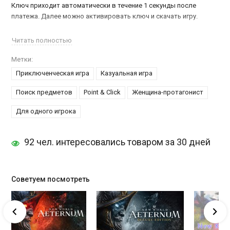
Ключ приходит автоматически в течение 1 секунды после
платежа. Далее можно активировать ключ и скачать игру.
Сюжет
New York Mysteries: Secrets of the Mafia
развивается в
Читать полностью
1955 году, когда процветала мафия. Пять главных боссов
Метки:
внезапно исчезают при неизвестных обстоятельствах. Все, что
Приключенческая игра
Казуальная игра
смогли найти на месте их пропажи – это бабочка и непонятная
жидкость.
Поиск предметов
Point & Click
Женщина-протагонист
Но не это испугало местных жителей, а то, что стали пропадать
Для одного игрока
дети, а на месте их пропажи появлялась тоже бабочка. Игрок
оказывается в роли детектива, который ведет расследование.
92 чел. интересовались товаром за 30 дней
А здесь можно
купить ключ Mafia: Definitive Edition
.
Советуем посмотреть