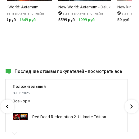
of Souls
New World: Aeternum
New World: Aeternum - Deluxe Edition
New kind of
steam аккаунты онлайн
steam аккаунты онлайн
steam кл
3999 руб.
1649 руб.
5599 руб.
1999 руб.
59 руб.
8 р
Последние отзывы покупателей -
посмотреть все
Положительный
09.08.2026
Все норм
Red Dead Redemption 2: Ultimate Edition