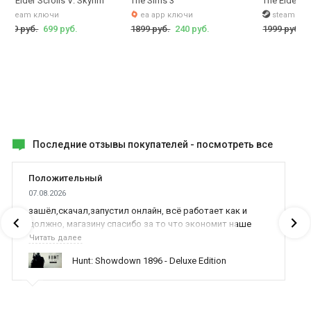
The Elder Scrolls V: Skyrim
The Sims 3
The Elder Sc
steam ключи
ea app ключи
steam кл
1999 руб.
699 руб.
1899 руб.
240 руб.
1999 руб.
Последние отзывы покупателей -
посмотреть все
Положительный
07.08.2026
зашёл,скачал,запустил онлайн, всё работает как и
должно, магазину спасибо за то что экономит наше
время,нервы и деньги, ребята вы красава оказываете
Читать далее
поддержку населению и походу из всех только вы и
Hunt: Showdown 1896 - Deluxe Edition
оказываете помощь