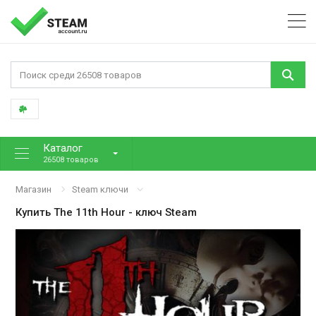
Каталог
26508 товаров
Магазин
Steam ключи
Купить
The 11th Hour
- ключ Steam