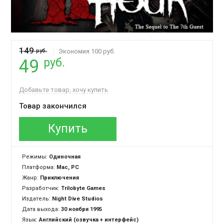
149
руб.
Экономия 100 руб.
руб.
49
Добавьте товар, хочу купить
Товар закончился
Купить
Режимы:
Одиночная
Платформа:
Mac, PC
Жанр:
Приключения
Разработчик:
Trilobyte Games
Издатель:
Night Dive Studios
Дата выхода:
30 ноября 1995
Язык:
Английский (озвучка + интерфейс)