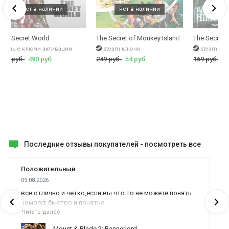
idden Forests
The Secret World
The Secret of Monkey Island: Special Edition
The Secret 
разные ключи активации
steam ключи
steam кл
699 руб.
490 руб.
249 руб.
54 руб.
169 руб.
49
Последние отзывы покупателей -
посмотреть все
Положительный
05.08.2026
все отлично и четко,если вы что то не можете понять
помогут быстро и понятно
Читать далее
Mount & Blade 2: Bannerlord