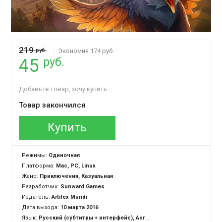
219
руб.
Экономия 174 руб.
руб.
45
Добавьте товар, хочу купить
Товар закончился
Купить
Режимы:
Одиночная
Платформа:
Mac, PC, Linux
Жанр:
Приключения, Казуальная
Разработчик:
Sunward Games
Издатель:
Artifex Mundi
Дата выхода:
10 марта 2016
Язык:
Русский (субтитры + интерфейс), Английский (озвучка + субтитры + интерфейс)