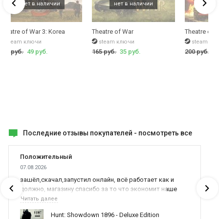
Theatre of War 3: Korea
Theatre of War
Theatre of 
steam ключи
steam ключи
steam кл
280 руб.
49 руб.
165 руб.
35 руб.
200 руб.
39
Последние отзывы покупателей -
посмотреть все
Положительный
07.08.2026
зашёл,скачал,запустил онлайн, всё работает как и
должно, магазину спасибо за то что экономит наше
время,нервы и деньги, ребята вы красава оказываете
Читать далее
поддержку населению и походу из всех только вы и
Hunt: Showdown 1896 - Deluxe Edition
оказываете помощь