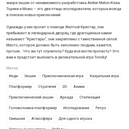
жанре экшен от независимого разработчика Atelier Melon-Kissa.
Торики и Момо – это две птицы исследователи, которые всегда
в поисках новых приключений.
Однажды у них просит о помощи Желтый Кристар, они
прибывают в легендарный дворец, где драгоценные камни
называют "Кристары", они закреплены с таинственной силой.
Место, которое должно быть заполнено людьми, кажется,
пустым… Что же тут случилось? Куда все могли пропасть? Это
вам и предстоит выяснить в увлекательной игре Toricky!
Метки:
Инди
Экшен
Приключенческая игра
Казуальная игра
Платформер
Стратегия
2D
Аниме
Приключенческий экшен
Аркада
Стилизация
Головоломка-платформер
Исследование
Ретро
Смешная
Атмосфера
Для одного игрока