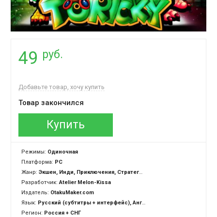
руб.
49
Добавьте товар, хочу купить
Товар закончился
Купить
Режимы:
Одиночная
Платформа:
PC
Жанр:
Экшен, Инди, Приключения, Стратегия, Казуальная
Разработчик:
Atelier Melon-Kissa
Издатель:
OtakuMaker.com
Язык:
Русский (субтитры + интерфейс), Английский (субтитры + интерфейс)
Регион:
Россия + СНГ