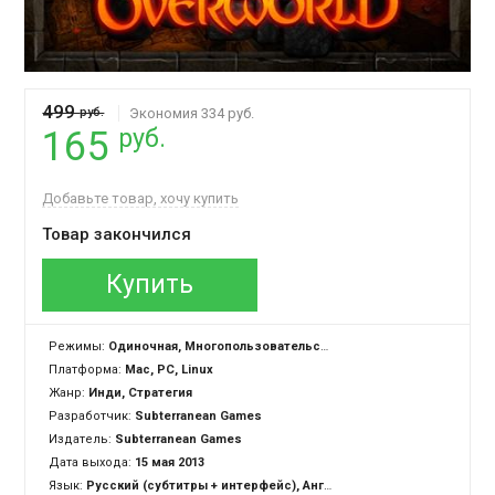
499
руб.
Экономия 334 руб.
руб.
165
Добавьте товар, хочу купить
Товар закончился
Купить
Режимы:
Одиночная, Многопользовательская
Платформа:
Mac, PC, Linux
Жанр:
Инди, Стратегия
Разработчик:
Subterranean Games
Издатель:
Subterranean Games
Дата выхода:
15 мая 2013
Язык:
Русский (субтитры + интерфейс), Английский (озвучка + субтитры + интерфейс)