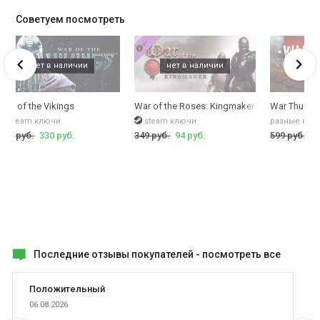
Советуем посмотреть
obra (ранг 2, СССР)
дней премиума или самолет P-39 K-1 Airacobra+7 дней премиума
War of the Vikings
War of the Roses: Kingmaker
War Thunde
steam ключи
steam ключи
разные клю
449 руб.
330 руб.
349 руб.
94 руб.
599 руб.
59
Последние отзывы покупателей -
посмотреть все
Положительный
06.08.2026