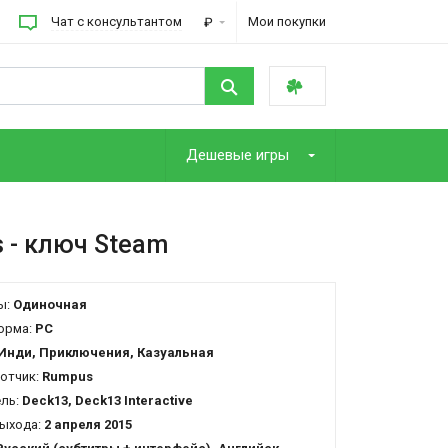
Чат с консультантом
Мои покупки
₽
Дешевые игры
s
- ключ Steam
ы:
Одиночная
орма:
PC
Инди, Приключения, Казуальная
отчик:
Rumpus
ель:
Deck13, Deck13 Interactive
ыхода:
2 апреля 2015