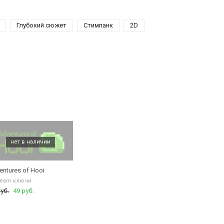
Глубокий сюжет
Стимпанк
2D
entures of Hooi
team ключи
руб.
49 руб.