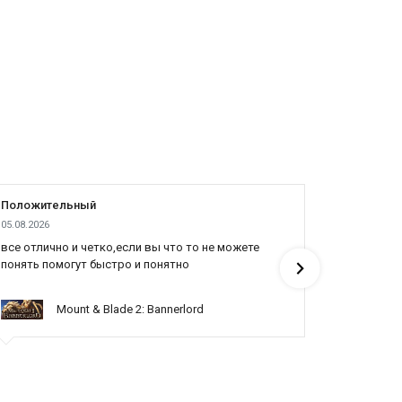
Положительный
Положит
05.08.2026
04.08.2026
все отлично и четко,если вы что то не можете
Все отлич
понять помогут быстро и понятно
Mount & Blade 2: Bannerlord