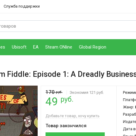
Служба поддержки
mes
Ubisoft
EA
Steam ONline
Global Region
m Fiddle: Episode 1: A Dreadly Busines
170
руб.
Экономия 121 руб.
Режим
руб.
49
Платф
Жанр:
Разраб
Добавьте товар, хочу купить
Издат
Товар закончился
Дата в