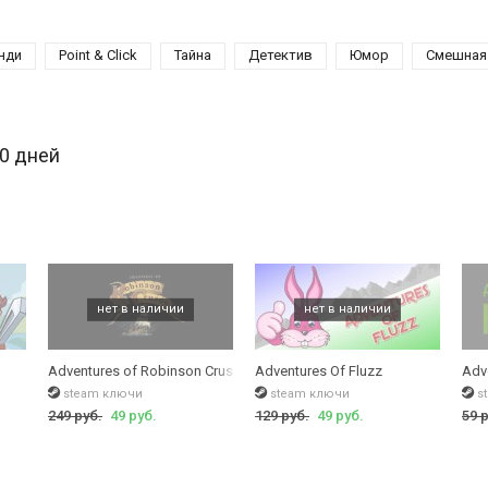
нди
Point & Click
Тайна
Детектив
Юмор
Смешная
30 дней
Adventures of Robinson Crusoe
Adventures Of Fluzz
Adv
steam ключи
steam ключи
s
249 руб.
49 руб.
129 руб.
49 руб.
59 