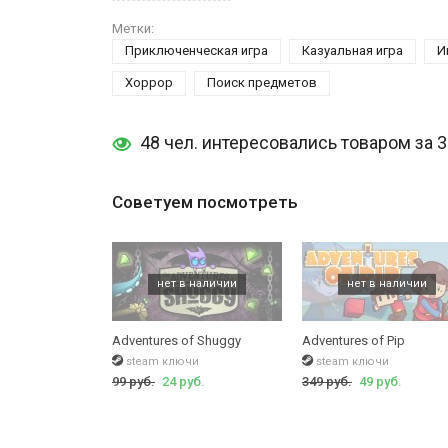
Познакомьтесь с интересными персонажами
Черный юмор, убийства и тайны
Метки:
Красивая анимация
Приключенческая игра
Казуальная игра
И
Более 30 мест для изучения
Хоррор
Поиск предметов
48 чел. интересовались товаром за 
Советуем посмотреть
Adventures of Shuggy
Adventures of Pip
steam ключи
steam ключи
99 руб.
24 руб.
349 руб.
49 руб.