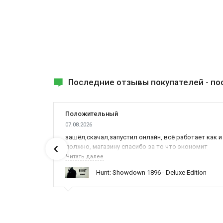
Последние отзывы покупателей -
по
Положительный
07.08.2026
ах была
зашёл,скачал,запустил онлайн, всё работает как и
должно, магазину спасибо за то что экономит
наше время,нервы и деньги, ребята вы красава
Читать далее
оказываете поддержку населению и походу из
ynced /
Hunt: Showdown 1896 - Deluxe Edition
всех только вы и оказываете помощь