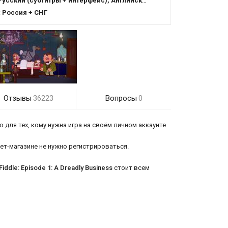
усский (субтитры + интерфейс), Английский (озвучка + субтитры + интерфейс)
:
Россия + СНГ
Отзывы
Вопросы
36223
0
 для тех, кому нужна игра на своём личном аккаунте
ернет-магазине не нужно регистрироваться.
Fiddle: Episode 1: A Dreadly Business
стоит всем