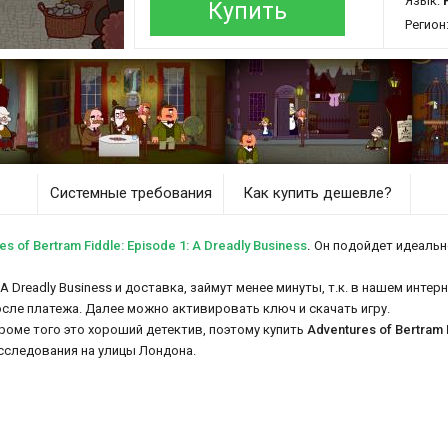
Язык:
Р
Купить
Регион
Системные требования
Как купить дешевле?
of Bertram Fiddle: Episode 1: A Dreadly Business
.
Он подойдет идеально
: A Dreadly Business и доставка, займут менее минуты, т.к. в нашем инт
осле платежа. Далее можно активировать ключ и скачать игру.
оме того это хороший детектив, поэтому купить
Adventures of Bertram 
сследования на улицы Лондона.