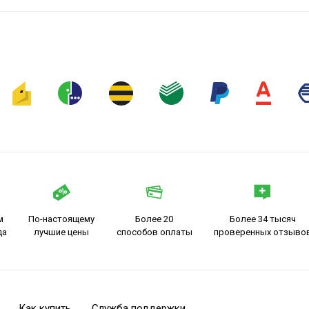
м
По-настоящему
Более 20
Более 34 тысяч
да
лучшие цены
способов оплаты
проверенных отзыво
Как купить
Служба поддержки