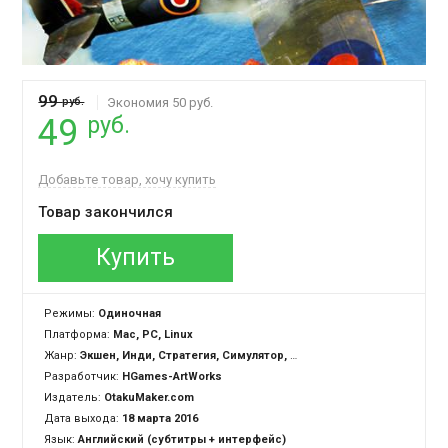
99
руб.
Экономия 50 руб.
руб.
49
Добавьте товар, хочу купить
Товар закончился
Купить
Режимы:
Одиночная
Платформа:
Mac, PC, Linux
Жанр:
Экшен, Инди, Стратегия, Симулятор, Казуальная
Разработчик:
HGames-ArtWorks
Издатель:
OtakuMaker.com
Дата выхода:
18 марта 2016
Язык:
Английский (субтитры + интерфейс)