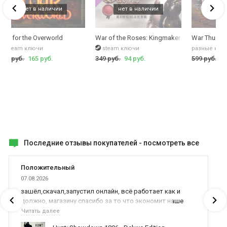
obra (ранг 2, СССР)
дней премиума или самолет P-39 K-1 Airacobra+7 дней премиума
War for the Overworld
War of the Roses: Kingmaker
War Thunde
steam ключи
steam ключи
разные клю
499 руб.
165 руб.
349 руб.
94 руб.
599 руб.
59
Последние отзывы покупателей -
посмотреть все
Положительный
07.08.2026
зашёл,скачал,запустил онлайн, всё работает как и
должно, магазину спасибо за то что экономит наше
время,нервы и деньги, ребята вы красава оказываете
Читать далее
поддержку населению и походу из всех только вы и